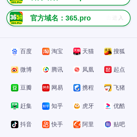
官方域名：365.pro
点
击
进
入
百度
淘宝
天猫
搜狐
微博
腾讯
凤凰
起点
豆瓣
网易
携程
飞猪
赶集
知乎
虎牙
优酷
抖音
快手
阿里
贴吧